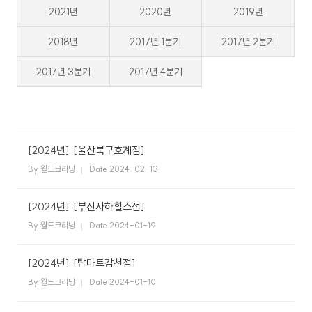
2021년
2020년
2019년
스
식
창
이
자
업
용
주
2018년
2017년 1분기
2017년 2분기
소
시
하
개
간
는
2017년 3분기
2017년 4분기
일
공
회
월
안
질
반
지
내
문
창
크
사
업
리
항
설
매
고
사
드
닝
명
장
객
이
[2024년]
[울산북구호계점]
회
찾
의
플
벤
기
소
By 월드크리닝
Date 2024-02-13
러
트
소
크
리
신
스
규
크
SN
[2024년]
[부산사하힐스점]
오
리
S
픈
By 월드크리닝
Date 2024-01-19
개
리
닝
매
장
하
[2024년]
[탑마트감천점]
이
닝
CE
창
By 월드크리닝
Date 2024-01-10
엔
O
업
드
인
상