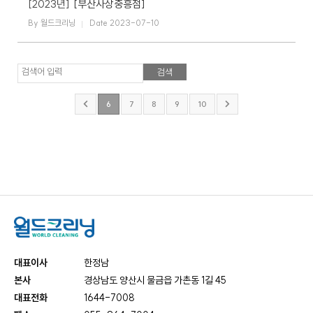
[2023년]
[부산사상중흥점]
By 월드크리닝
Date 2023-07-10
검색어 입력
6
7
8
9
10
대표이사
한정남
본사
경상남도 양산시 물금읍 가촌동 1길 45
대표전화
1644-7008