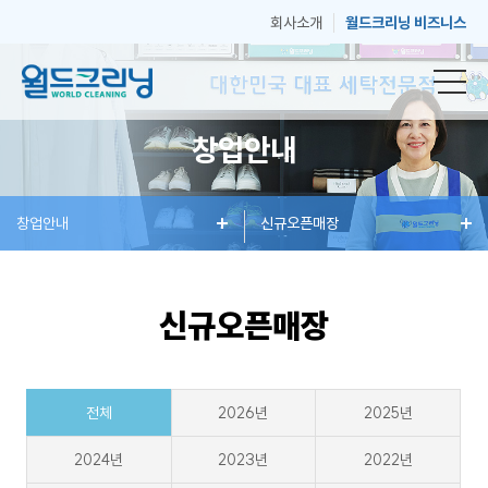
회사소개
월드크리닝 비즈니스
창업안내
창
창업안내
세
혜
신규오픈매장
매
고
업
탁
택
장
객
신규오픈매장
안
서
과
안
센
전체
2026년
2025년
내
비
소
내
터
2024년
2023년
2022년