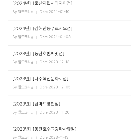
케
사
[2024년]
[울산지웰시티자이점]
담
비
어
말
By 월드크리닝
Date 2024-01-10
회
즈
[2024년]
[김해안동푸르지오점]
사
비
By 월드크리닝
Date 2024-01-03
전
니
[2023년]
[동탄호반써밋점]
회
사
By 월드크리닝
Date 2023-12-13
연
스
혁
[2023년]
[나주혁신문화로점]
인
By 월드크리닝
Date 2023-12-05
증
호
현
텔
[2023년]
[탑마트영천점]
황
세
탁
By 월드크리닝
Date 2023-11-28
오
서
시
비
[2023년]
[동탄호수그랑파사쥬점]
는
스
길
By 월드크리닝
Date 2023-11-13