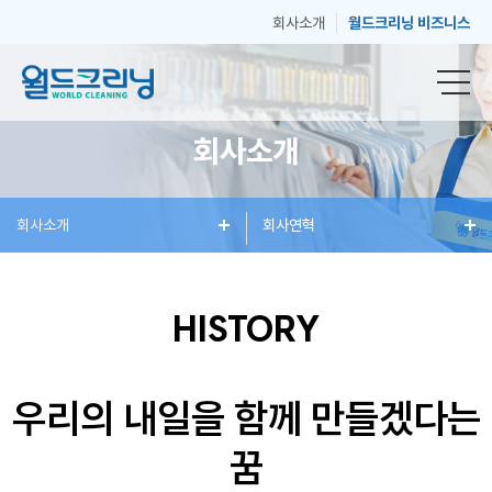
회사소개
월드크리닝 비즈니스
회사소개
창
회사소개
세
혜
회사연혁
매
고
업
탁
택
장
객
HISTORY
안
서
과
안
센
우리의 내일을 함께 만들겠다는
꿈
내
비
소
내
터