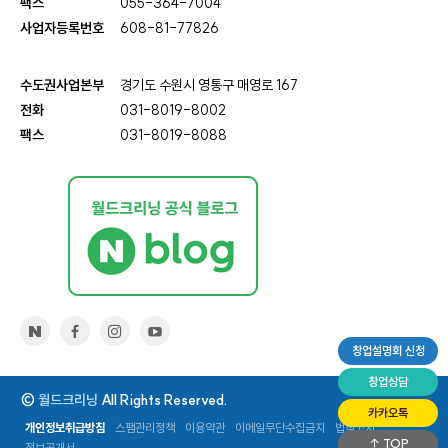
팩스
055-364-7004
사업자등록번호
608-81-77826
수도권사업본부
경기도 수원시 영통구 매영로 167
전화
031-8019-8002
팩스
031-8019-8088
창업설명회 신청
창업상담
©
월드크리닝
All Rights Reserved.
카카오톡
개인정보취급방침
스팸관리정책
이용약관
이메일무단수집금지
법적고지
TOP
정보공개서