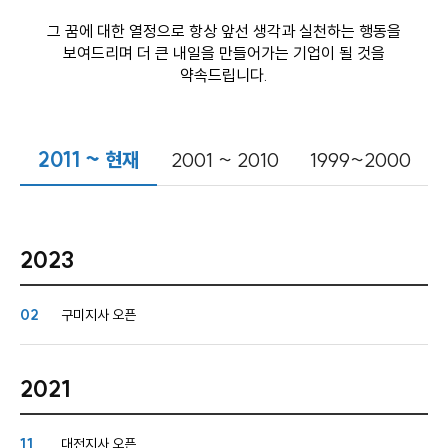
그 꿈에 대한 열정으로 항상 앞선 생각과 실천하는 행동을
스
식
창
이
자
보여드리며 더 큰 내일을 만들어가는 기업이 될 것을
업
용
주
약속드립니다.
소
시
하
개
간
는
일
공
회
월
안
질
반
지
내
문
창
크
사
2011 ~ 현재
2001 ~ 2010
1999~2000
업
리
항
설
매
고
사
드
닝
명
장
객
이
회
찾
의
플
벤
기
소
러
트
2023
소
크
리
신
스
규
크
SN
오
리
S
02
구미지사 오픈
픈
개
리
닝
매
장
하
2021
이
닝
CE
창
엔
O
업
드
인
상
11
대전지사 오픈