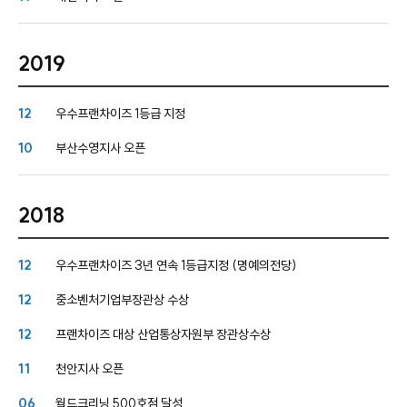
케
사
담
비
어
말
2019
회
즈
사
비
12
우수프랜차이즈 1등급 지정
전
니
10
부산수영지사 오픈
회
사
연
스
2018
혁
인
12
우수프랜차이즈 3년 연속 1등급지정 (명예의전당)
증
호
현
텔
12
중소벤처기업부장관상 수상
황
세
탁
12
프랜차이즈 대상 산업통상자원부 장관상수상
오
서
시
비
11
천안지사 오픈
는
스
길
06
월드크리닝 500호점 달성