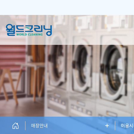
창업안내
세탁서비스
창업소개
일반 크리닝
창업설명회
플러스 크리닝
신규오픈매장
하이엔드케어
창업상담
매장안내
이용시