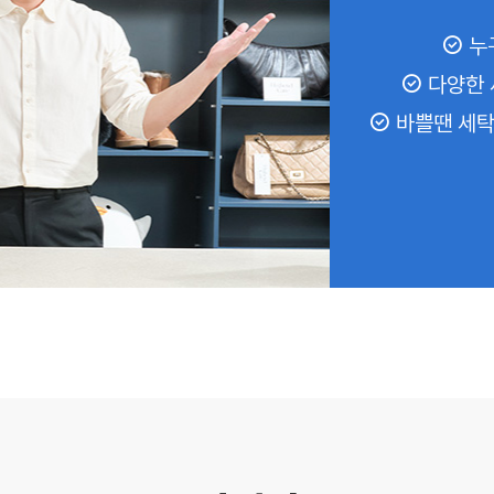
누
다양한 
바쁠땐 세탁