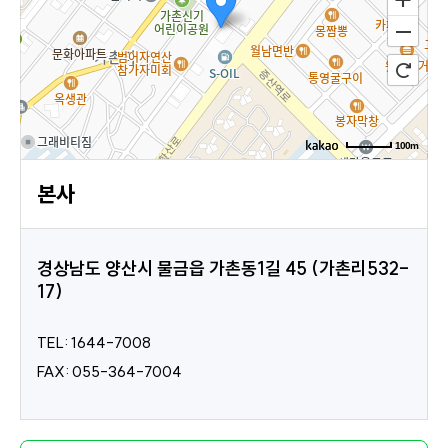
스
식
창업
이용
자
소개
시간
하
안내
질
창업
일반
공지
회
월
설명
매장
고
크리
사항
회
찾기
의
닝
100m
소
이벤
로드뷰
길찾기
지도 크게 보기
신규
사
드
본사
플러
트
오픈
스
매장
크리
SN
닝
S
소
크
창업
경상남도 양산시 물금읍 가촌동1길 45 (가촌리532-
상담
17)
하이
엔드
개
리
케어
TEL: 1644-7008
FAX: 055-364-7004
닝
CE
O
인사