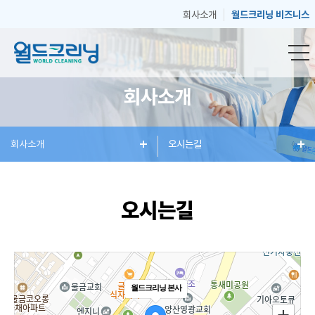
회사소개
월드크리닝 비즈니스
회사소개
창
회사소개
세
혜
오시는길
매
고
업
탁
택
장
객
오시는길
안
서
과
안
센
월드크리닝 본사
내
비
소
내
터