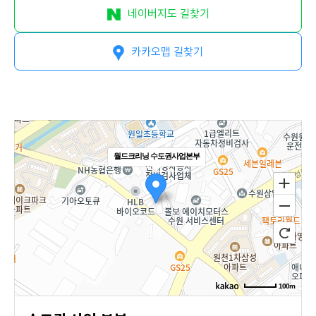
말
네이버지도 길찾기
비
회사
비전
카카오맵 길찾기
즈
회사
연혁
니
인증
현황
월드크리닝 수도권사업본부
스
오시
는길
호텔
세탁
서비
스
100m
로드뷰
길찾기
지도 크게 보기