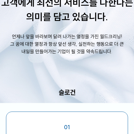
고객에게 최선의 서비스를 다한다는
스
식
창
이
자
의미를 담고 있습니다.
업
용
주
소
시
하
개
간
는
일
공
회
월
안
질
언제나 앞을 바라보며 달려 나가는 열정을 가진 월드크리닝!
반
지
내
문
창
그 꿈에 대한 열정과 항상 앞선 생각, 실천하는 행동으로 더 큰
크
사
업
리
항
내일을 만들어가는 기업이 될 것을 약속드립니다.
설
매
고
사
드
닝
명
장
객
이
회
찾
의
플
벤
기
소
러
트
소
크
리
신
스
규
크
SN
오
슬로건
리
S
픈
개
리
닝
매
장
하
이
닝
CE
창
엔
O
01
업
드
인
상