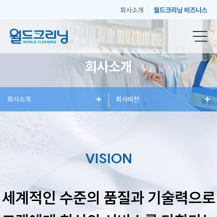
회사소개
월드크리닝 비즈니스
회사소개
창
회사소개
세
혜
회사비전
매
고
업
탁
택
장
객
VISION
안
서
과
안
센
세계적인 수준의 품질과 기술력으로
내
비
소
내
터