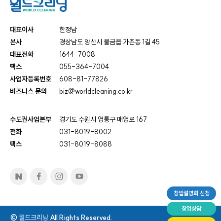
대표이사
한정남
본사
경상남도 양산시 물금읍 가촌동 1길 45
대표전화
1644-7008
팩스
055-364-7004
사업자등록번호
608-81-77826
비즈니스 문의
biz@worldcleaning.co.kr
수도권사업본부
경기도 수원시 영통구 매영로 167
전화
031-8019-8002
팩스
031-8019-8088
창업설명회 신청
창업상담
©
월드크리닝
All Rights Reserved.