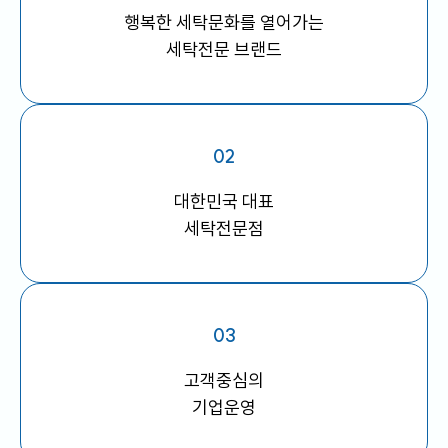
케
사
담
비
행복한 세탁문화를 열어가는
어
말
세탁전문 브랜드
회
즈
사
비
전
02
니
회
사
대한민국 대표
연
세탁전문점
스
혁
인
증
호
현
텔
03
황
세
탁
오
고객중심의
서
시
비
기업운영
는
스
길