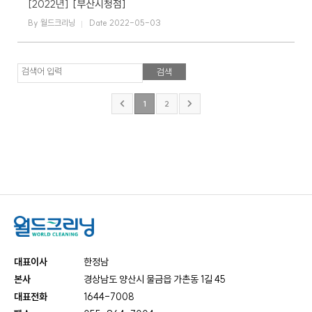
[2022년]
[부산시청점]
By 월드크리닝
Date 2022-05-03
검색어 입력
1
2
대표이사
한정남
본사
경상남도 양산시 물금읍 가촌동 1길 45
대표전화
1644-7008