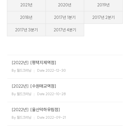
2021년
2020년
2019년
스
식
창
이
자
업
용
주
2018년
2017년 1분기
2017년 2분기
소
시
하
개
간
는
2017년 3분기
2017년 4분기
일
공
회
월
안
질
반
지
내
문
창
크
사
업
리
항
설
매
고
사
드
닝
명
장
객
이
[2022년]
[평택지제역점]
회
찾
의
플
벤
기
소
By 월드크리닝
Date 2022-12-30
러
트
소
크
리
신
스
규
크
SN
[2022년]
[수원매교역점]
오
리
S
픈
By 월드크리닝
Date 2022-10-28
개
리
닝
매
장
하
[2022년]
[울산덕하유림점]
이
닝
CE
창
By 월드크리닝
Date 2022-09-21
엔
O
업
드
인
상