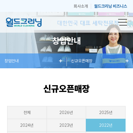
회사소개
월드크리닝 비즈니스
창업안내
창
창업안내
세
혜
신규오픈매장
매
고
업
탁
택
장
객
신규오픈매장
안
서
과
안
센
전체
2026년
2025년
내
비
소
내
터
2024년
2023년
2022년