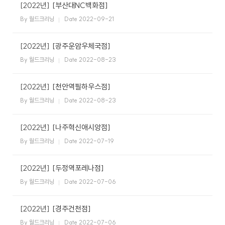
케
사
[2022년]
[부산대NC백화점]
담
비
어
말
By 월드크리닝
Date 2022-09-21
회
즈
[2022년]
[광주운암우체국점]
사
비
By 월드크리닝
Date 2022-08-23
전
니
[2022년]
[천안역필하우스점]
회
사
By 월드크리닝
Date 2022-08-23
연
스
혁
[2022년]
[나주혁신애시앙점]
인
By 월드크리닝
Date 2022-07-19
증
호
현
텔
[2022년]
[두정역포레나점]
황
세
탁
By 월드크리닝
Date 2022-07-06
오
서
시
비
[2022년]
[경주건천점]
는
스
길
By 월드크리닝
Date 2022-07-06