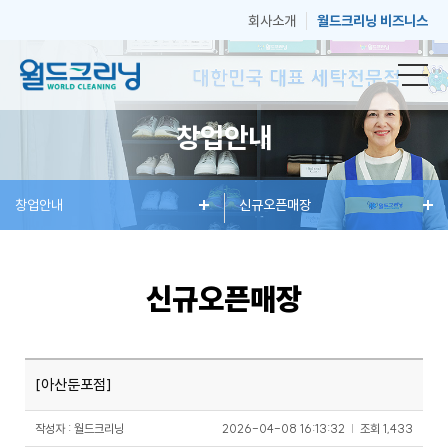
회사소개
월드크리닝 비즈니스
창업안내
창
창업안내
세
혜
신규오픈매장
매
고
업
탁
택
장
객
신규오픈매장
안
서
과
안
센
[아산둔포점]
내
비
소
내
터
작성자 : 월드크리닝
2026-04-08 16:13:32
|
조회
1,433