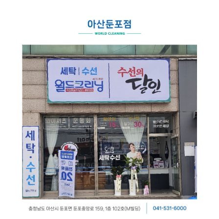
스
식
창
이
자
업
용
주
소
시
하
개
간
는
일
공
회
월
안
질
반
지
내
문
창
크
사
업
리
항
설
매
고
사
드
닝
명
장
객
이
회
찾
의
플
벤
기
소
러
트
소
크
리
신
스
규
크
SN
오
리
S
픈
개
리
닝
매
장
하
이
닝
CE
창
엔
O
업
드
인
상