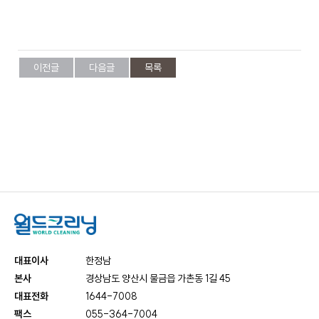
케
사
담
비
어
말
회
즈
사
이전글
다음글
목록
비
전
니
회
사
연
스
혁
인
증
호
현
텔
황
세
탁
대표이사
한정남
오
서
본사
경상남도 양산시 물금읍 가촌동 1길 45
시
비
대표전화
1644-7008
는
스
길
팩스
055-364-7004