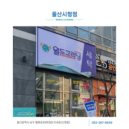
스
식
창
이
자
업
용
주
소
시
하
개
간
는
일
공
회
월
안
질
반
지
내
문
창
크
사
업
리
항
설
매
고
사
드
닝
명
장
객
이
회
찾
의
플
벤
기
소
러
트
소
크
리
신
스
규
크
SN
오
리
S
픈
개
리
닝
매
장
하
이
닝
CE
창
엔
O
업
드
인
상