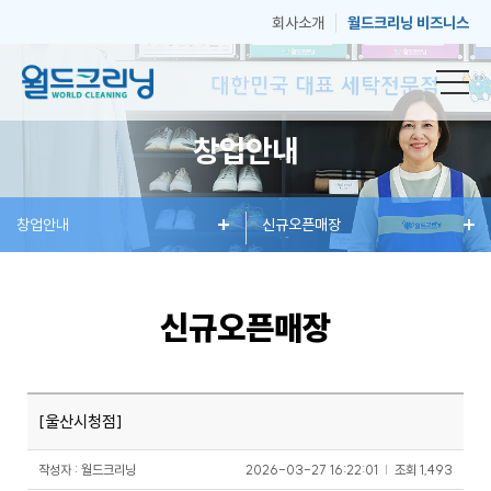
회사소개
월드크리닝 비즈니스
창업안내
창
창업안내
세
혜
신규오픈매장
매
고
업
탁
택
장
객
신규오픈매장
안
서
과
안
센
[울산시청점]
내
비
소
내
터
작성자 : 월드크리닝
2026-03-27 16:22:01
|
조회
1,493