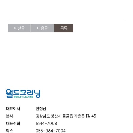
케
사
담
비
어
말
회
즈
사
이전글
다음글
목록
비
전
니
회
사
연
스
혁
인
증
호
현
텔
황
세
탁
대표이사
한정남
오
서
본사
경상남도 양산시 물금읍 가촌동 1길 45
시
비
대표전화
1644-7008
는
스
길
팩스
055-364-7004