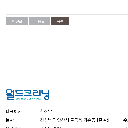
이전글
다음글
목록
대표이사
한정남
본사
경상남도 양산시 물금읍 가촌동 1길 45
수