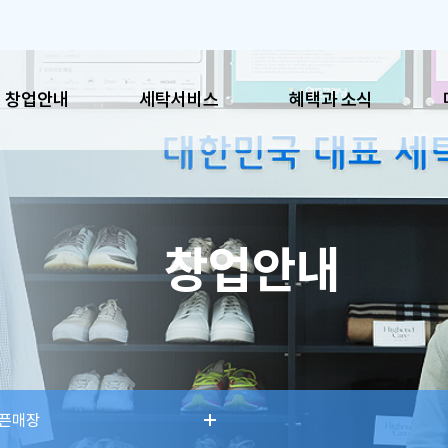
창업안내
세탁서비스
혜택과 소식
혜택과 소식
매장
창업안내
공지사항
이용시
이벤트
매장찾
SNS
픈매장