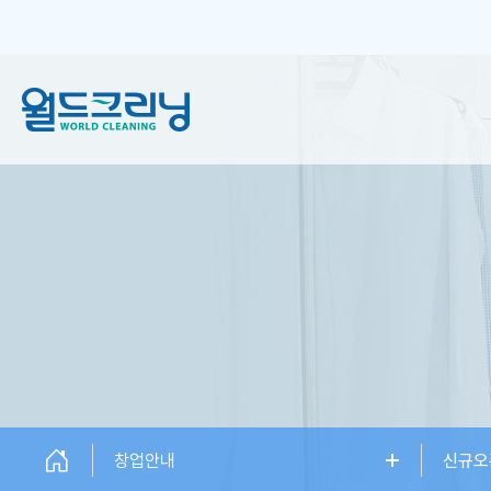
창업안내
세탁서비스
창업소개
일반 크리닝
창업설명회
플러스 크리닝
신규오픈매장
하이엔드케어
창업상담
창업안내
신규오