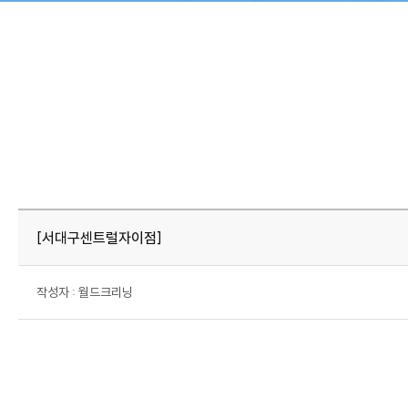
회사소개
월드크리닝 비즈니스
CEO 인사말
호텔 세탁서비스
회사비전
[서대구센트럴자이점]
회사연혁
인증현황
작성자 : 월드크리닝
오시는길