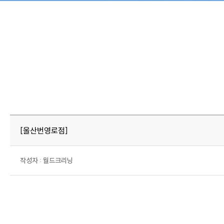
회사소개
월드크리닝 비즈니스
CEO 인사말
호텔 세탁서비스
회사비전
[울산번영로점]
회사연혁
인증현황
작성자 : 월드크리닝
오시는길