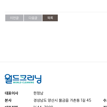
이전글
다음글
목록
대표이사
한정남
본사
경상남도 양산시 물금읍 가촌동 1길 45
수