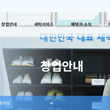
창업안내
세탁서비스
혜택과 소식
혜택과 소식
매장
창업안내
공지사항
이용시
이벤트
매장찾
SNS
픈매장